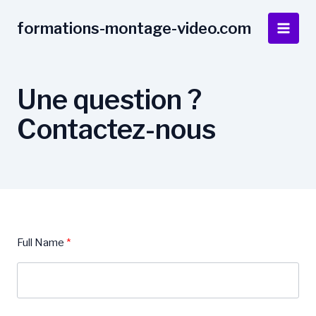
Aller
Main
au
formations-montage-video.com
Men
contenu
Une question ?
Contactez-nous
Full Name